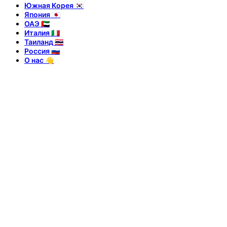
Южная Корея 🇰🇷
Япония 🇯🇵
ОАЭ 🇦🇪
Италия 🇮🇹
Таиланд 🇹🇭
Россия 🇷🇺
О нас 👋