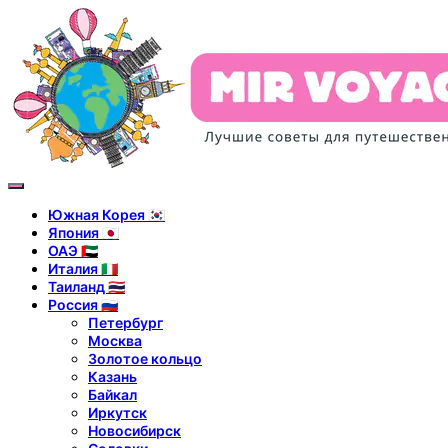
Южная Корея 🇰🇷
Япония 🇯🇵
ОАЭ 🇦🇪
Италия 🇮🇹
Таиланд 🇹🇭
Россия 🇷🇺
Петербург
Москва
Золотое кольцо
Казань
Байкал
Иркутск
Новосибирск