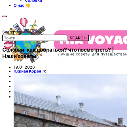
Соловки
О нас 👋
Search for:
SEARCH
Соловки: как добраться? что посмотреть? |
Наши советы
19.01.2026
Южная Корея 🇰🇷
Япония 🇯🇵
ОАЭ 🇦🇪
Италия 🇮🇹
Таиланд 🇹🇭
Россия 🇷🇺
Петербург
Москва
Золотое кольцо
Казань
Байкал